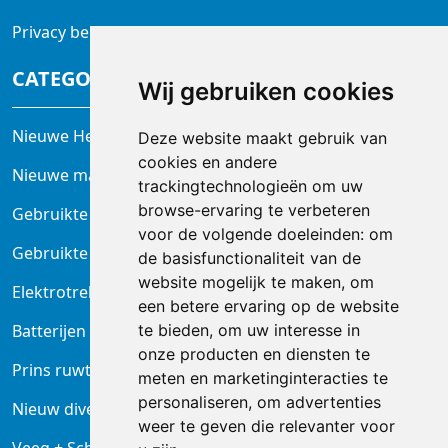
Privacy beleid
CATEGORIEËN
Wij gebruiken cookies
Nieuwe Heftrucks
Deze website maakt gebruik van
cookies en andere
Nieuwe magazijntrucks
trackingtechnologieën om uw
browse-ervaring te verbeteren
Gebruikte heftrucks
voor de volgende doeleinden:
om
Gebruikte magazijnheftrucks
de basisfunctionaliteit van de
website mogelijk te maken
,
om
Elektrotrekkers
een betere ervaring op de website
Batterijen en laders
te bieden
,
om uw interesse in
onze producten en diensten te
Prins ruwterrein heftruck
meten en marketinginteracties te
personaliseren
,
om advertenties
Nieuw diversen
weer te geven die relevanter voor
Veeg + Schrobmachine