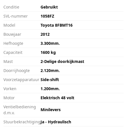
Conditie
Gebruikt
SVL-nummer
1058FZ
Model
Toyota 8FBMT16
Bouwjaar
2012
Hefhoogte
3.300mm.
Capaciteit
1600 kg
Mast
2-Delige doorkijkmast
Doorrijhoogte
2.120mm.
Voorzetapparatuur
Side-shift
Vorken
1.200mm.
Motor
Elektrisch 48 volt
Ventielbediening
Minilevers
d.m.v.
Stuurbekrachtiging
Ja - Hydraulisch