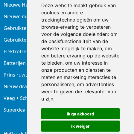
Nieuwe Heftrucks
Deze website maakt gebruik van
cookies en andere
Nieuwe magazijntrucks
trackingtechnologieën om uw
browse-ervaring te verbeteren
Gebruikte heftrucks
voor de volgende doeleinden:
om
Gebruikte magazijnheftrucks
de basisfunctionaliteit van de
website mogelijk te maken
,
om
Elektrotrekkers
een betere ervaring op de website
te bieden
,
om uw interesse in
Batterijen en laders
onze producten en diensten te
Prins ruwterrein heftruck
meten en marketinginteracties te
personaliseren
,
om advertenties
Nieuw diversen
weer te geven die relevanter voor
Veeg + Schrobmachine
u zijn
.
Superdeals Reinigingsmachines
Ik ga akkoord
Ik weiger
Heftruck Service B.V. Waddinxveen ©