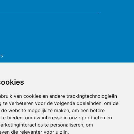
ks
cookies
bruik van cookies en andere trackingtechnologieën
 te verbeteren voor de volgende doeleinden:
om de
an de website mogelijk te maken
,
om een betere
 te bieden
,
om uw interesse in onze producten en
arketinginteracties te personaliseren
,
om
ines
ven die relevanter voor u zijn
.