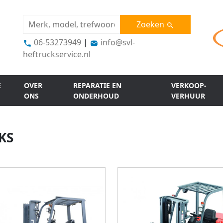
Zoeken
06-53273949
|
info@svl-
heftruckservice.nl
E
OVER
REPARATIE EN
VERKOOP-
ONS
ONDERHOUD
VERHUUR
KS