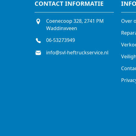
CONTACT INFORMATIE
INF
Coenecoop 328, 2741 PM
Over 
Waddinxveen
Repar
06-53273949
Verko
info@svl-heftruckservice.nl
Veilig
Conta
Privac