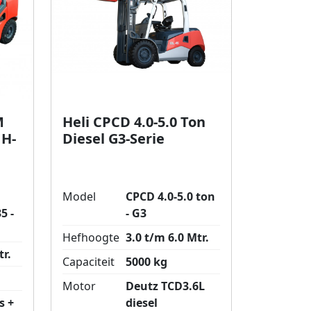
M
Heli CPCD 4.0-5.0 Ton
 H-
Diesel G3-Serie
Model
CPCD 4.0-5.0 ton
5 -
- G3
Hefhoogte
3.0 t/m 6.0 Mtr.
tr.
Capaciteit
5000 kg
Motor
Deutz TCD3.6L
s +
diesel