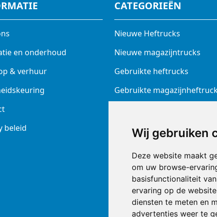
ORMATIE
CATEGORIEËN
ons
Nieuwe Heftrucks
atie en onderhoud
Nieuwe magazijntrucks
op & verhuur
Gebruikte heftrucks
heidskeuring
Gebruikte magazijnheftruc
ct
Elektrotrekkers
y beleid
Batterijen en laders
Wij gebruiken 
Prins ruwterrein heftruck
Deze website maakt ge
Nieuw diversen
om uw browse-ervaring
basisfunctionaliteit v
Veeg + Schrobmachine
ervaring op de website
diensten te meten en m
Superdeals Reinigingsmach
advertenties weer te ge