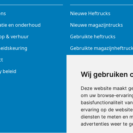
ons
Nieuwe Heftrucks
atie en onderhoud
Nieuwe magazijntrucks
op & verhuur
Gebruikte heftrucks
heidskeuring
Gebruikte magazijnheftruc
ct
Elektrotrekkers
y beleid
Batterijen en laders
Wij gebruiken 
Prins ruwterrein heftruck
Deze website maakt ge
Nieuw diversen
om uw browse-ervaring
basisfunctionaliteit v
Veeg + Schrobmachine
ervaring op de website
diensten te meten en m
Superdeals Reinigingsmach
advertenties weer te ge