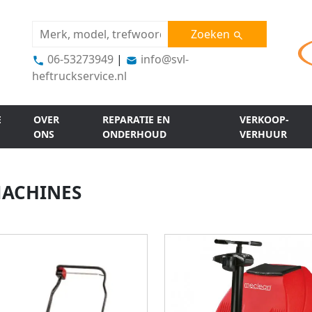
Zoeken
06-53273949
|
info@svl-
heftruckservice.nl
E
OVER
REPARATIE EN
VERKOOP-
ONS
ONDERHOUD
VERHUUR
MACHINES