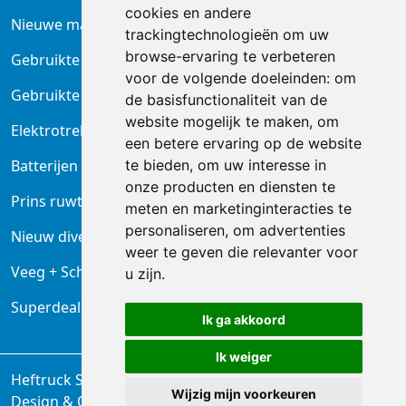
cookies en andere
Nieuwe magazijntrucks
trackingtechnologieën om uw
browse-ervaring te verbeteren
Gebruikte heftrucks
voor de volgende doeleinden:
om
Gebruikte magazijnheftrucks
de basisfunctionaliteit van de
website mogelijk te maken
,
om
Elektrotrekkers
een betere ervaring op de website
te bieden
,
om uw interesse in
Batterijen en laders
onze producten en diensten te
Prins ruwterrein heftruck
meten en marketinginteracties te
personaliseren
,
om advertenties
Nieuw diversen
weer te geven die relevanter voor
Veeg + Schrobmachine
u zijn
.
Superdeals Reinigingsmachines
Ik ga akkoord
Ik weiger
Heftruck Service B.V. Waddinxveen ©
Wijzig mijn voorkeuren
Design & Ontwikkeling door
DIMA.