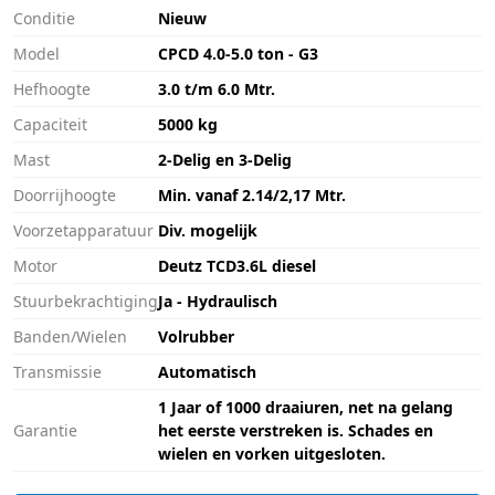
Conditie
Nieuw
Model
CPCD 4.0-5.0 ton - G3
Hefhoogte
3.0 t/m 6.0 Mtr.
Capaciteit
5000 kg
Mast
2-Delig en 3-Delig
Doorrijhoogte
Min. vanaf 2.14/2,17 Mtr.
Voorzetapparatuur
Div. mogelijk
Motor
Deutz TCD3.6L diesel
Stuurbekrachtiging
Ja - Hydraulisch
Banden/Wielen
Volrubber
Transmissie
Automatisch
1 Jaar of 1000 draaiuren, net na gelang
Garantie
het eerste verstreken is. Schades en
wielen en vorken uitgesloten.