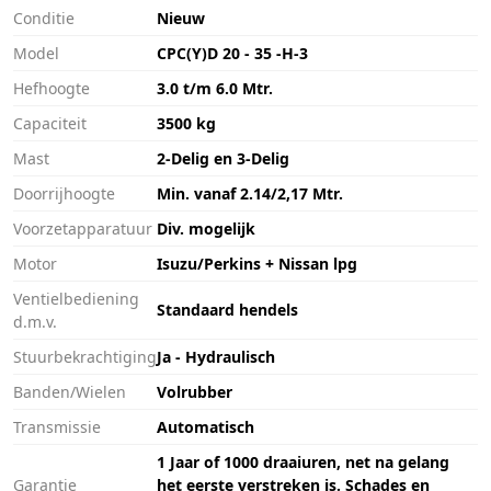
Conditie
Nieuw
Model
CPC(Y)D 20 - 35 -H-3
Hefhoogte
3.0 t/m 6.0 Mtr.
Capaciteit
3500 kg
Mast
2-Delig en 3-Delig
Doorrijhoogte
Min. vanaf 2.14/2,17 Mtr.
Voorzetapparatuur
Div. mogelijk
Motor
Isuzu/Perkins + Nissan lpg
Ventielbediening
Standaard hendels
d.m.v.
Stuurbekrachtiging
Ja - Hydraulisch
Banden/Wielen
Volrubber
Transmissie
Automatisch
1 Jaar of 1000 draaiuren, net na gelang
Garantie
het eerste verstreken is. Schades en