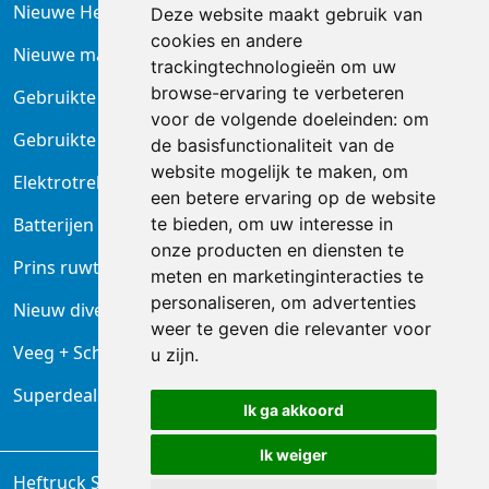
Nieuwe Heftrucks
Deze website maakt gebruik van
cookies en andere
Nieuwe magazijntrucks
trackingtechnologieën om uw
browse-ervaring te verbeteren
Gebruikte heftrucks
voor de volgende doeleinden:
om
Gebruikte magazijnheftrucks
de basisfunctionaliteit van de
website mogelijk te maken
,
om
Elektrotrekkers
een betere ervaring op de website
te bieden
,
om uw interesse in
Batterijen en laders
onze producten en diensten te
Prins ruwterrein heftruck
meten en marketinginteracties te
personaliseren
,
om advertenties
Nieuw diversen
weer te geven die relevanter voor
Veeg + Schrobmachine
u zijn
.
Superdeals Reinigingsmachines
Ik ga akkoord
Ik weiger
Heftruck Service B.V. Waddinxveen ©