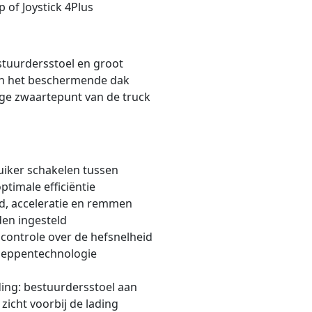
p of Joystick 4Plus
stuurdersstoel en groot
k in het beschermende dak
lage zwaartepunt van de truck
iker schakelen tussen
timale efficiëntie
id, acceleratie en remmen
den ingesteld
controle over de hefsnelheid
kleppentechnologie
ing: bestuurdersstoel aan
zicht voorbij de lading