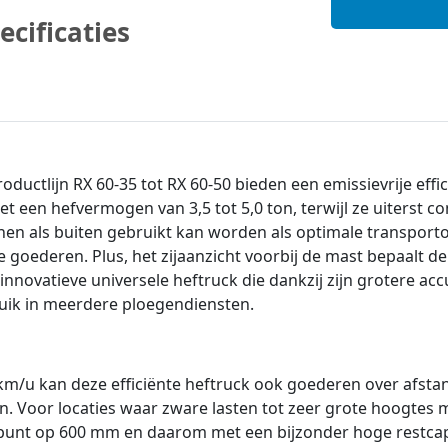
ecificaties
ductlijn RX 60-35 tot RX 60-50 bieden een emissievrije effici
et een hefvermogen van 3,5 tot 5,0 ton, terwijl ze uiterst 
nen als buiten gebruikt kan worden als optimale transporto
de goederen. Plus, het zijaanzicht voorbij de mast bepaalt
 innovatieve universele heftruck die dankzij zijn grotere acc
ruik in meerdere ploegendiensten.
 km/u kan deze efficiënte heftruck ook goederen over afs
n. Voor locaties waar zware lasten tot zeer grote hoogtes
punt op 600 mm en daarom met een bijzonder hoge restcapac