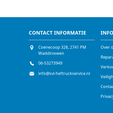
CONTACT INFORMATIE
INF
Coenecoop 328, 2741 PM
Over 
Waddinxveen
Repar
06-53273949
Verko
info@svl-heftruckservice.nl
Veilig
Conta
Privac