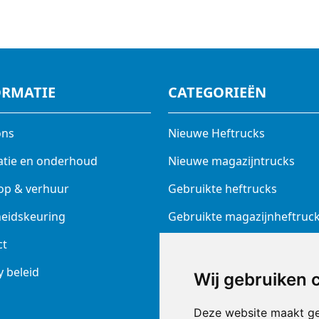
ORMATIE
CATEGORIEËN
ons
Nieuwe Heftrucks
atie en onderhoud
Nieuwe magazijntrucks
op & verhuur
Gebruikte heftrucks
heidskeuring
Gebruikte magazijnheftruc
ct
Elektrotrekkers
y beleid
Batterijen en laders
Wij gebruiken 
Prins ruwterrein heftruck
Deze website maakt ge