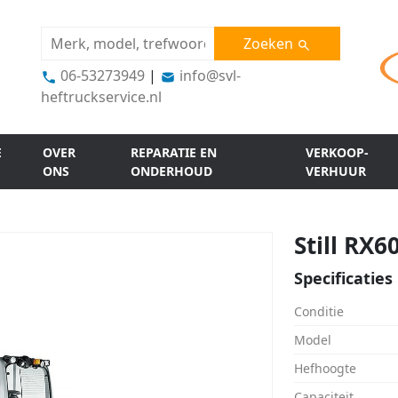
Zoeken
06-53273949
|
info@svl-
heftruckservice.nl
E
OVER
REPARATIE EN
VERKOOP-
ONS
ONDERHOUD
VERHUUR
Still RX6
Specificaties
Conditie
Model
Hefhoogte
Capaciteit