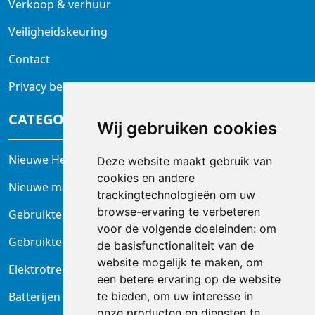
Verkoop & verhuur
Veiligheidskeuring
Contact
Privacy beleid
CATEGORIEËN
Wij gebruiken cookies
Nieuwe Heftrucks
Deze website maakt gebruik van
cookies en andere
Nieuwe magazijntrucks
trackingtechnologieën om uw
browse-ervaring te verbeteren
Gebruikte heftrucks
voor de volgende doeleinden:
om
Gebruikte magazijnheftrucks
de basisfunctionaliteit van de
website mogelijk te maken
,
om
Elektrotrekkers
een betere ervaring op de website
te bieden
,
om uw interesse in
Batterijen en laders
onze producten en diensten te