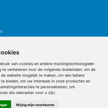
ks
cookies
bruik van cookies en andere trackingtechnologieën
 te verbeteren voor de volgende doeleinden:
om de
an de website mogelijk te maken
,
om een betere
 te bieden
,
om uw interesse in onze producten en
arketinginteracties te personaliseren
,
om
ines
ven die relevanter voor u zijn
.
eiger
Wijzig mijn voorkeuren
sign & Ontwikkeling door
DIMA.