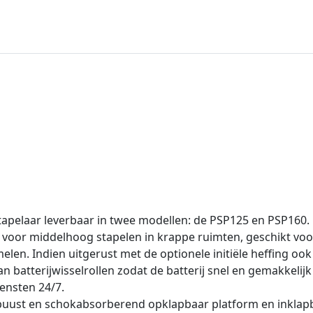
stapelaar leverbaar in twee modellen: de PSP125 en PSP160.
al voor middelhoog stapelen in krappe ruimten, geschikt voo
len. Indien uitgerust met de optionele initiële heffing oo
 van batterijwisselrollen zodat de batterij snel en gemakkel
ensten 24/7.
obuust en schokabsorberend opklapbaar platform en inkla