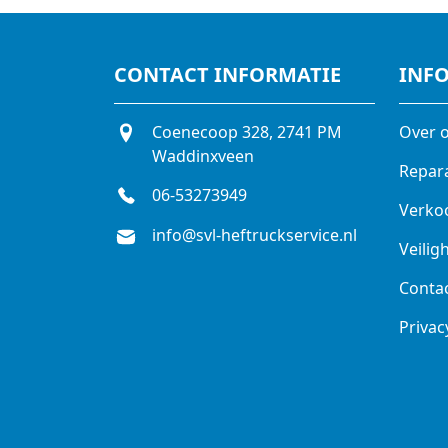
CONTACT INFORMATIE
INF
Coenecoop 328, 2741 PM
Over 
Waddinxveen
Repar
06-53273949
Verko
info@svl-heftruckservice.nl
Veilig
Conta
Privac