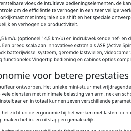
stelbare vloer, de intuïtieve bedieningselementen, de kante
ntrole om de efficiëntie te verhogen in een zeer veilige w
doorkijkmast met integrale side shift en het speciale ontwe
lijk en verhogen de productiviteit.
,5 km/u (optioneel 14,5 km/u) en indrukwekkende hef- en d
 Een breed scala aan innovatieve extra’s als ASR (Active Spi
rack batterijwissel systeem, geremde lastwielen, videocame
 functioneler. Vingertip bediening en cabines opties compl
nomie voor betere prestaties
hauffeur ontworpen. Het unieke mini-stuur met vrijdragend
ele diensten met minimale belasting van arm, nek en schou
instelbaar en in totaal kunnen zeven verschillende param
 het zicht en de ergonomie bij het werken met lasten op h
 maken het in- en uitstappen gemakkelijk.