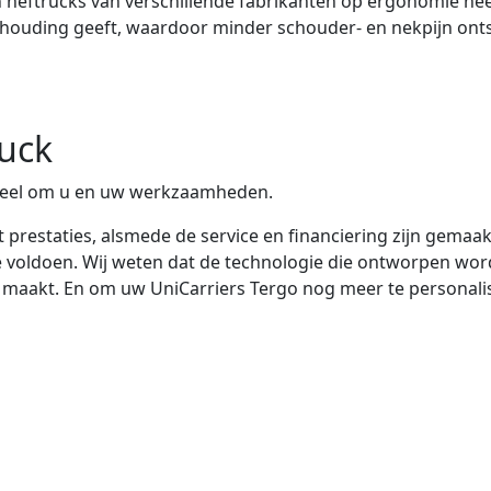
n heftrucks van verschillende fabrikanten op ergonomie he
ouding geeft, waardoor minder schouder- en nekpijn onts
ruck
eheel om u en uw werkzaamheden.
ot prestaties, alsmede de service en financiering zijn gema
e voldoen. Wij weten dat de technologie die ontworpen wor
aakt. En om uw UniCarriers Tergo nog meer te personalise