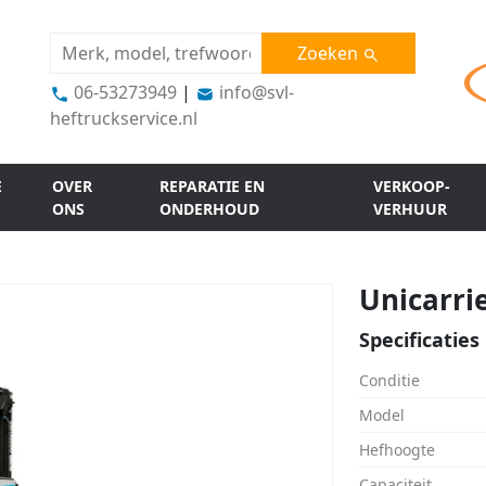
Zoeken
06-53273949
|
info@svl-
heftruckservice.nl
E
OVER
REPARATIE EN
VERKOOP-
ONS
ONDERHOUD
VERHUUR
Unicarri
Specificaties
Conditie
Model
Hefhoogte
Capaciteit