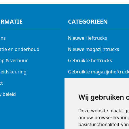
ORMATIE
CATEGORIEËN
ons
Nieuwe Heftrucks
atie en onderhoud
Nieuwe magazijntrucks
op & verhuur
Gebruikte heftrucks
heidskeuring
Gebruikte magazijnheftruc
ct
Elektrotrekkers
y beleid
Batterijen en laders
Wij gebruiken 
Prins ruwterrein heftruck
Deze website maakt ge
Nieuw diversen
om uw browse-ervaring
basisfunctionaliteit v
Veeg + Schrobmachine