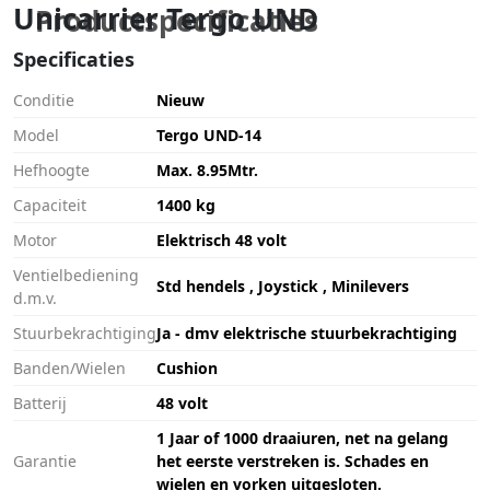
Unicarrier Tergo UND
Productspecificaties
Specificaties
Conditie
Nieuw
Model
Tergo UND-14
Hefhoogte
Max. 8.95Mtr.
Capaciteit
1400 kg
Motor
Elektrisch 48 volt
Ventielbediening
Std hendels , Joystick , Minilevers
d.m.v.
Stuurbekrachtiging
Ja - dmv elektrische stuurbekrachtiging
Banden/Wielen
Cushion
Batterij
48 volt
1 Jaar of 1000 draaiuren, net na gelang
Garantie
het eerste verstreken is. Schades en
wielen en vorken uitgesloten.